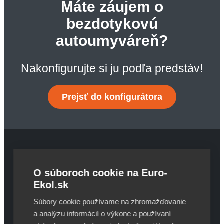
Máte záujem o
bezdotykovú
autoumyváreň?
Nakonfigurujte si ju podľa predstáv!
Prejsť do konfigurátora
O súboroch cookie na Euro-
JS-service s.r.o.
A. Bernoláka 31/2168
Ekol.sk
010 01 Žilina
Súbory cookie používame na zhromažďovanie
Slovakia
a analýzu informácií o výkone a používaní