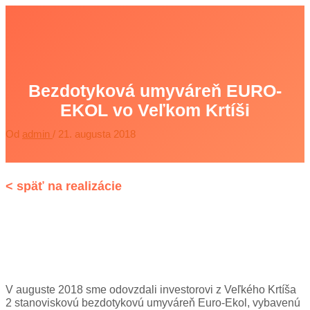
Preskočiť
na
Main
obsah
Menu
Bezdotyková umyváreň EURO-
EKOL vo Veľkom Krtíši
Od
admin
/
21. augusta 2018
V auguste 2018 sme odovzdali investorovi z Veľkého Krtíša
2 stanoviskovú bezdotykovú umyváreň Euro-Ekol, vybavenú