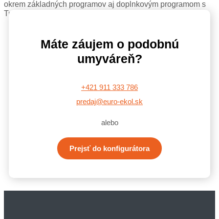
okrem základných programov aj doplnkovým programom s
Turbo penou a Turbo kefou.
Máte záujem o podobnú
umyváreň?
+421 911 333 786
predaj@euro-ekol.sk
alebo
Prejsť do konfigurátora